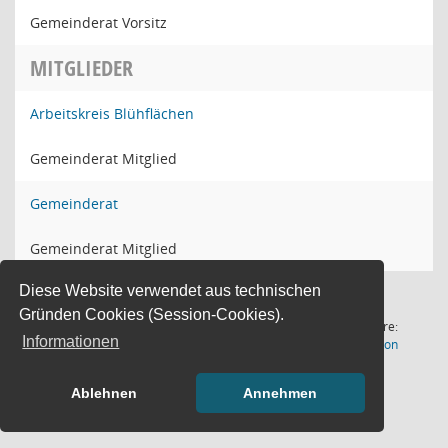
Gemeinderat Vorsitz
MITGLIEDER
Arbeitskreis Blühflächen
Gemeinderat Mitglied
Gemeinderat
Gemeinderat Mitglied
Diese Website verwendet aus technischen
Gründen Cookies (Session-Cookies).
3 Sätze
Software:
Informationen
(Wird in
Letzte Änderung: 10.08.2026
Sitzungsdienst
Session
11:01:28
Ablehnen
Annehmen