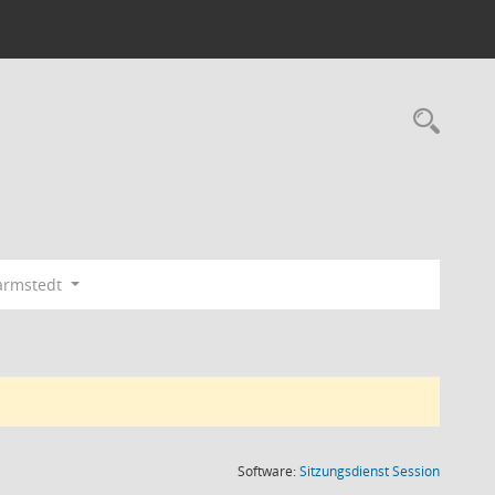
Rec
armstedt
(Wird in
Software:
Sitzungsdienst
Session