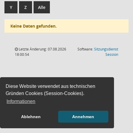
Y
Z
Alle
Keine Daten gefunden.
Letzte Änderung: 07.08.2026
Software:
Sitzungsdienst
(Wird in
18:00:54
Session
Diese Website verwendet aus technischen
Gründen Cookies (Session-Cookies).
Informationen
Ablehnen
Annehmen