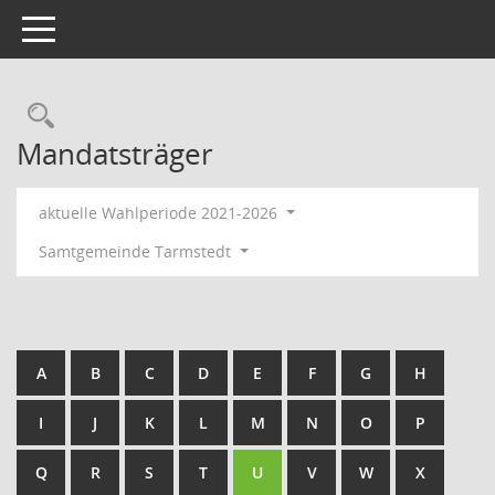
Toggle navigation
Rechercheauswahl
Mandatsträger
aktuelle Wahlperiode 2021-2026
Samtgemeinde Tarmstedt
A
B
C
D
E
F
G
H
I
J
K
L
M
N
O
P
Q
R
S
T
U
V
W
X