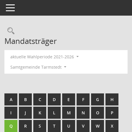
Toggle navigation
Rechercheauswahl
Mandatsträger
aktuelle Wahlperiode 2021-2026
Samtgemeinde Tarmstedt
A
B
C
D
E
F
G
H
I
J
K
L
M
N
O
P
Q
R
S
T
U
V
W
X