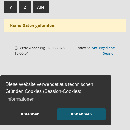
Y
Z
Alle
Keine Daten gefunden.
Letzte Änderung: 07.08.2026
Software:
Sitzungsdienst
(Wird in
18:00:54
Session
Diese Website verwendet aus technischen
Gründen Cookies (Session-Cookies).
Informationen
Ablehnen
Annehmen