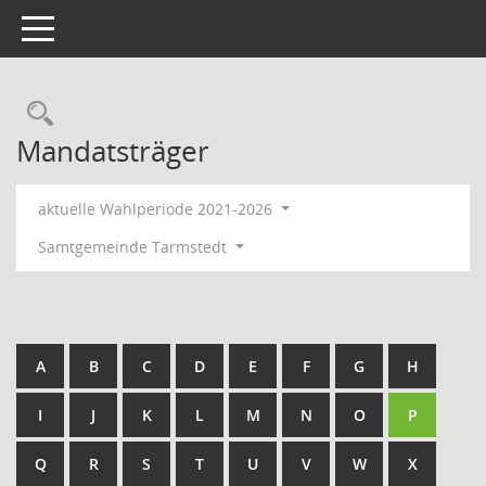
Toggle navigation
Rechercheauswahl
Mandatsträger
aktuelle Wahlperiode 2021-2026
Samtgemeinde Tarmstedt
A
B
C
D
E
F
G
H
I
J
K
L
M
N
O
P
Q
R
S
T
U
V
W
X