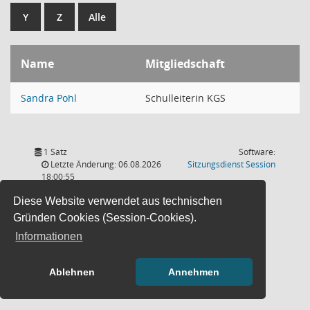
Y
Z
Alle
Name
Mitgliedschaft
Sandra Pohl
Schulleiterin KGS
1 Satz
Software:
(Wird in
Letzte Änderung: 06.08.2026
Sitzungsdienst
Session
18:00:55
Diese Website verwendet aus technischen
Gründen Cookies (Session-Cookies).
Informationen
Ablehnen
Annehmen