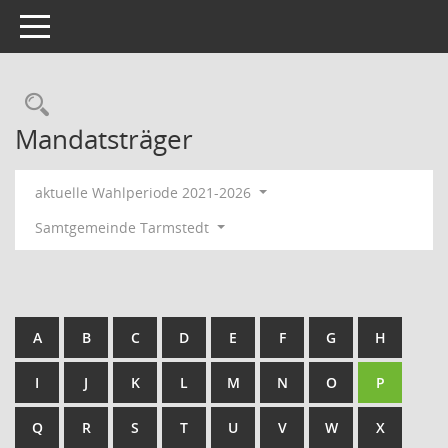
Toggle navigation
Rechercheauswahl
Mandatsträger
aktuelle Wahlperiode 2021-2026
Samtgemeinde Tarmstedt
A
B
C
D
E
F
G
H
I
J
K
L
M
N
O
P
Q
R
S
T
U
V
W
X