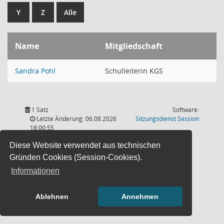
Y
Z
Alle
Name
Mitgliedschaft
Sandra Pohl
Schulleiterin KGS
1 Satz
Software:
(Wird in
Letzte Änderung: 06.08.2026
Sitzungsdienst
Session
18:00:55
Diese Website verwendet aus technischen
Gründen Cookies (Session-Cookies).
Informationen
Ablehnen
Annehmen