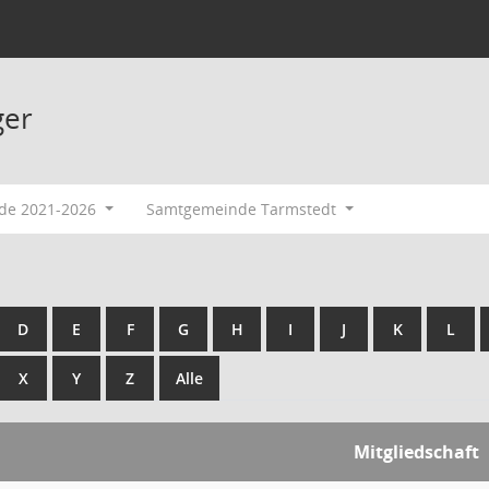
ger
ode 2021-2026
Samtgemeinde Tarmstedt
D
E
F
G
H
I
J
K
L
X
Y
Z
Alle
Mitgliedschaft