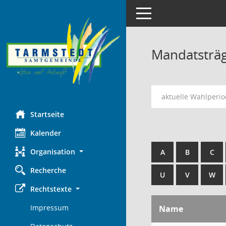
Toggle navigation
Mandatsträ
aktuelle Wahlperi
Startseite
Kalender
Organisation
A
B
C
Recherche
U
V
W
Rechtstexte
Impressum
Name