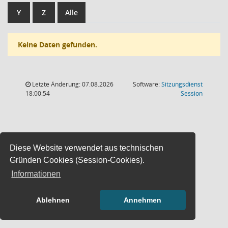
Y
Z
Alle
Keine Daten gefunden.
Letzte Änderung: 07.08.2026
Software:
Sitzungsdienst
(Wird in
18:00:54
Session
Diese Website verwendet aus technischen
Gründen Cookies (Session-Cookies).
Informationen
Ablehnen
Annehmen