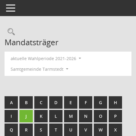
Toggle navigation
Rechercheauswahl
Mandatsträger
aktuelle Wahlperiode 2021-2026
Samtgemeinde Tarmstedt
A
B
C
D
E
F
G
H
I
J
K
L
M
N
O
P
Q
R
S
T
U
V
W
X