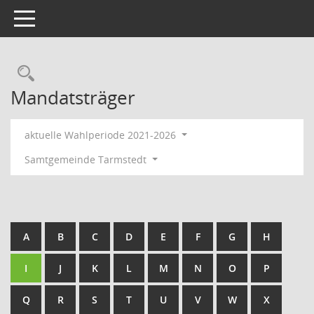
Toggle navigation
Rechercheauswahl
Mandatsträger
aktuelle Wahlperiode 2021-2026
Samtgemeinde Tarmstedt
A
B
C
D
E
F
G
H
I
J
K
L
M
N
O
P
Q
R
S
T
U
V
W
X