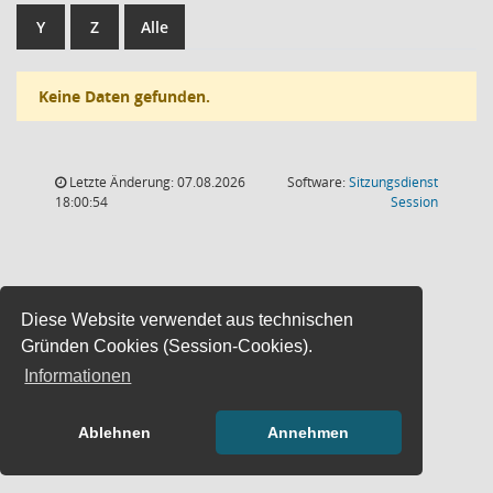
Y
Z
Alle
Keine Daten gefunden.
Letzte Änderung: 07.08.2026
Software:
Sitzungsdienst
(Wird in
18:00:54
Session
Diese Website verwendet aus technischen
Gründen Cookies (Session-Cookies).
Informationen
Ablehnen
Annehmen