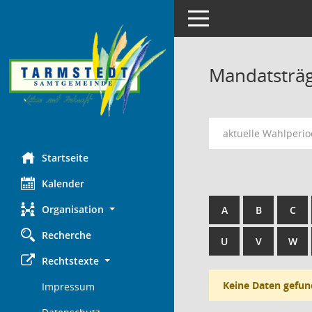
Toggle navigation
Mandatsträ
aktuelle Wahlperi
Startseite
Kalender
Organisation
A
B
C
Recherche
U
V
W
Rechtstexte
Keine Daten gefun
Impressum