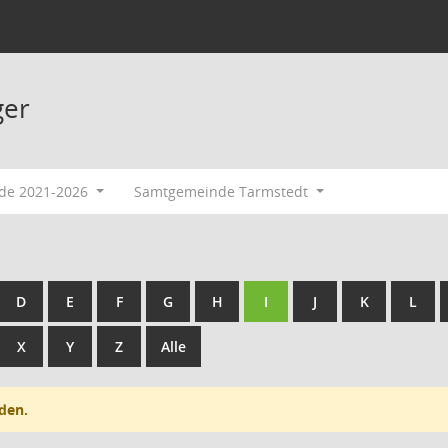
ger
ode 2021-2026
Samtgemeinde Tarmstedt
D
E
F
G
H
I
J
K
L
X
Y
Z
Alle
den.