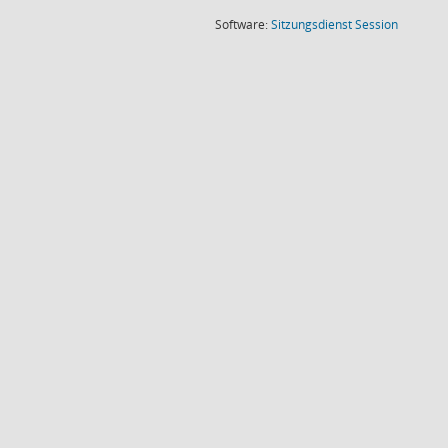
(Wird in
Software:
Sitzungsdienst
Session