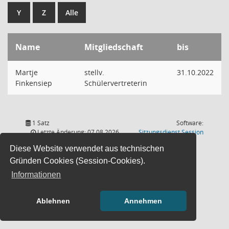
Y
Z
Alle
Name
Mitgliedschaft
bis
Martje
stellv.
31.10.2022
Finkensiep
Schülervertreterin
1 Satz
Software:
(Wird in
Letzte Änderung: 07.08.2026
Sitzungsdienst
Session
18:00:54
Diese Website verwendet aus technischen
Gründen Cookies (Session-Cookies).
Informationen
Ablehnen
Annehmen