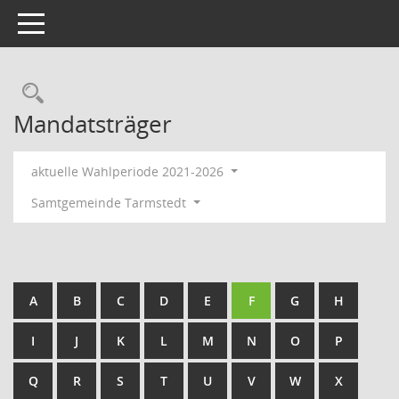
Toggle navigation
Rechercheauswahl
Mandatsträger
aktuelle Wahlperiode 2021-2026
Samtgemeinde Tarmstedt
A
B
C
D
E
F
G
H
I
J
K
L
M
N
O
P
Q
R
S
T
U
V
W
X