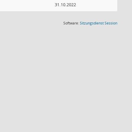
31.10.2022
(Wird in
Software:
Sitzungsdienst
Session