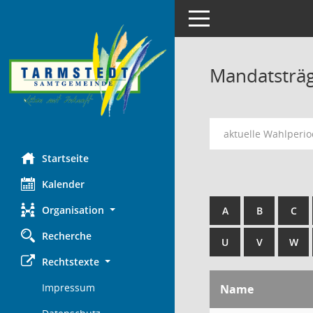
Toggle navigation
Mandatsträ
aktuelle Wahlperi
Startseite
Kalender
Organisation
A
B
C
Recherche
U
V
W
Rechtstexte
Impressum
Name