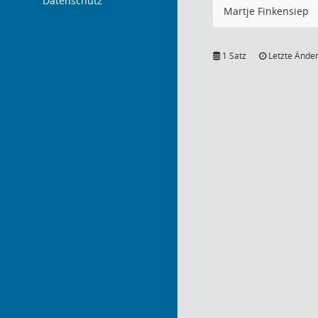
Datenschutz
Martje Finkensiep
1 Satz
Letzte Änder