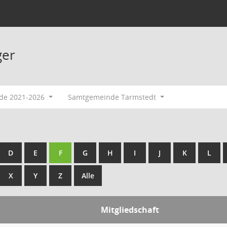
ger
ode 2021-2026
Samtgemeinde Tarmstedt
D
E
F
G
H
I
J
K
L
X
Y
Z
Alle
Mitgliedschaft