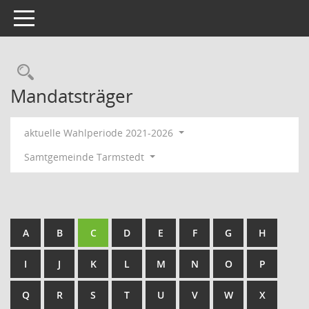
Toggle navigation
Rechercheauswahl
Mandatsträger
aktuelle Wahlperiode 2021-2026
Samtgemeinde Tarmstedt
A
B
C
D
E
F
G
H
I
J
K
L
M
N
O
P
Q
R
S
T
U
V
W
X