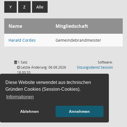
Y
Z
Alle
Name
Mitgliedschaft
Harald Cordes
Gemeindebrandmeister
1 Satz
Software:
(Wird in
Letzte Änderung: 06.08.2026
Sitzungsdienst
Session
18:00:55
Diese Website verwendet aus technischen
Gründen Cookies (Session-Cookies).
Informationen
Ablehnen
Annehmen