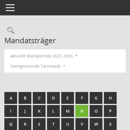
Toggle navigation
Rechercheauswahl
Mandatsträger
aktuelle Wahlperiode 2021-2026
Samtgemeinde Tarmstedt
A
B
C
D
E
F
G
H
I
J
K
L
M
N
O
P
Q
R
S
T
U
V
W
X