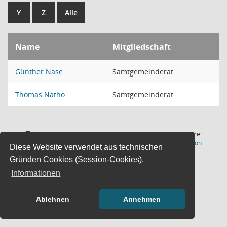
Y
Z
Alle
Name
Mitgliedschaft
Günther Nase
Samtgemeinderat
Thomas Natho
Samtgemeinderat
2 Sätze
Software:
(Wird in
Letzte Änderung: 06.08.2026
Sitzungsdienst
Session
Diese Website verwendet aus technischen
18:00:55
Gründen Cookies (Session-Cookies).
Informationen
Ablehnen
Annehmen