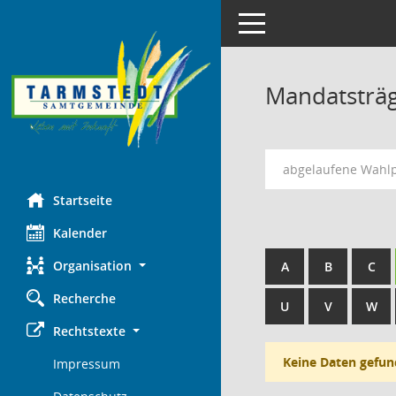
Toggle navigation
Mandatsträ
abgelaufene Wahl
Startseite
Kalender
Organisation
A
B
C
Recherche
U
V
W
Rechtstexte
Keine Daten gefun
Impressum