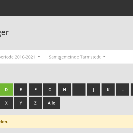
ger
periode 2016-2021
Samtgemeinde Tarmstedt
D
E
F
G
H
I
J
K
L
X
Y
Z
Alle
den.