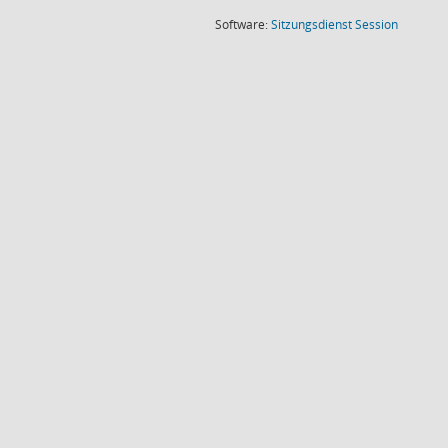
(Wird in
Software:
Sitzungsdienst
Session