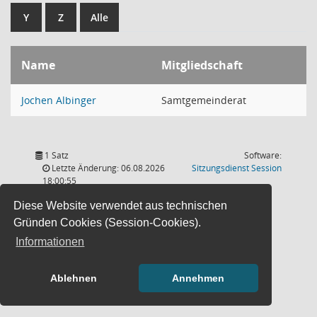
Y
Z
Alle
Name
Mitgliedschaft
Jochen Albinger
Samtgemeinderat
1 Satz
Software:
(Wird in
Letzte Änderung: 06.08.2026
Sitzungsdienst
Session
18:00:55
Diese Website verwendet aus technischen
Gründen Cookies (Session-Cookies).
Informationen
Ablehnen
Annehmen