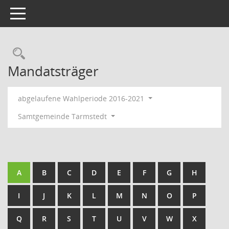
Toggle navigation
Rechercheauswahl
Mandatsträger
abgelaufene Wahlperiode 2016-2021
Samtgemeinde Tarmstedt
A
B
C
D
E
F
G
H
I
J
K
L
M
N
O
P
Q
R
S
T
U
V
W
X