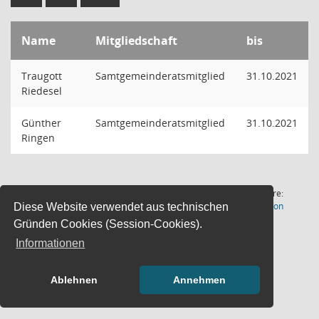
Name
Mitgliedschaft
bis
Traugott
Samtgemeinderatsmitglied
31.10.2021
Riedesel
Günther
Samtgemeinderatsmitglied
31.10.2021
Ringen
2 Sätze
Software:
(Wird in
Letzte Änderung: 07.08.2026
Sitzungsdienst
Session
Diese Website verwendet aus technischen
18:00:54
Gründen Cookies (Session-Cookies).
Informationen
Ablehnen
Annehmen