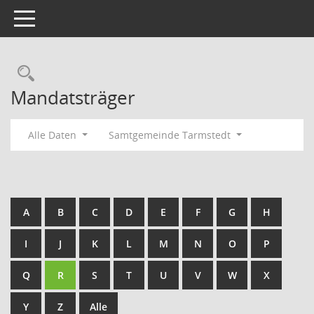
Toggle navigation
Rechercheauswahl
Mandatsträger
Alle Daten
Samtgemeinde Tarmstedt
A
B
C
D
E
F
G
H
I
J
K
L
M
N
O
P
Q
R
S
T
U
V
W
X
Y
Z
Alle