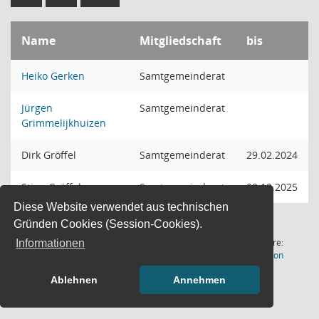
Name
Mitgliedschaft
bis
Heiko Gerken
Samtgemeinderat
Jürgen
Samtgemeinderat
Grimmelijkhuizen
Dirk Gröffel
Samtgemeinderat
29.02.2024
Stina Gröffel
Samtgemeinderat
09.12.2025
Diese Website verwendet aus technischen
Gründen Cookies (Session-Cookies).
4 Sätze
Software:
Informationen
(Wird in
Letzte Änderung: 06.08.2026
Sitzungsdienst
Session
18:00:55
Ablehnen
Annehmen