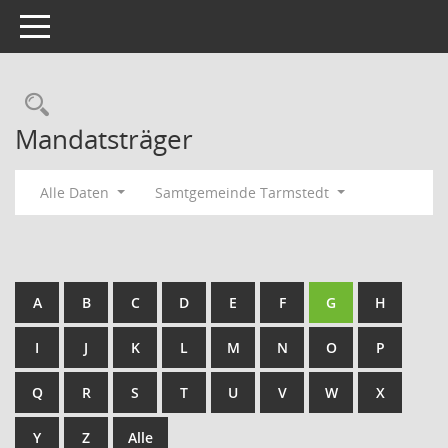
Toggle navigation
Rechercheauswahl
Mandatsträger
Alle Daten
Samtgemeinde Tarmstedt
A
B
C
D
E
F
G
H
I
J
K
L
M
N
O
P
Q
R
S
T
U
V
W
X
Y
Z
Alle