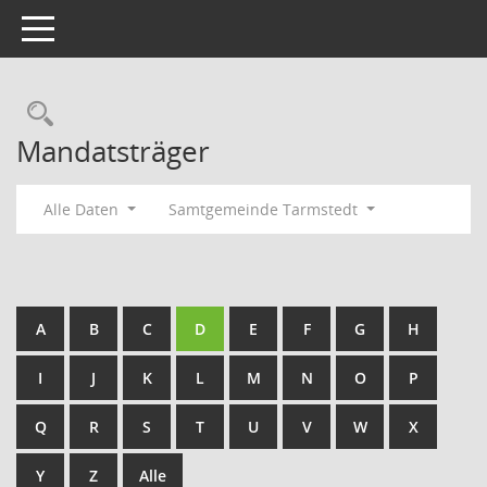
Toggle navigation
Rechercheauswahl
Mandatsträger
Alle Daten
Samtgemeinde Tarmstedt
A
B
C
D
E
F
G
H
I
J
K
L
M
N
O
P
Q
R
S
T
U
V
W
X
Y
Z
Alle