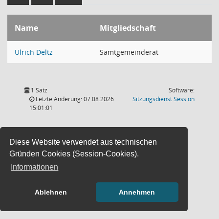
Name
Mitgliedschaft
Ulrich Deltz
Samtgemeinderat
1 Satz
Software:
(Wird in
Letzte Änderung: 07.08.2026
Sitzungsdienst
Session
15:01:01
Diese Website verwendet aus technischen
Gründen Cookies (Session-Cookies).
Informationen
Ablehnen
Annehmen