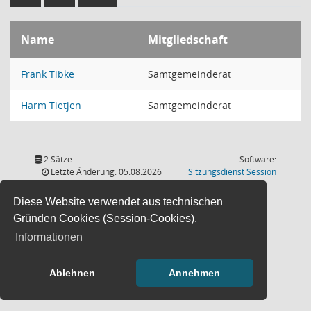
Name
Mitgliedschaft
Frank Tibke
Samtgemeinderat
Harm Tietjen
Samtgemeinderat
2 Sätze
Software:
(Wird in
Letzte Änderung: 05.08.2026
Sitzungsdienst
Session
18:01:05
Diese Website verwendet aus technischen
Gründen Cookies (Session-Cookies).
Informationen
Ablehnen
Annehmen