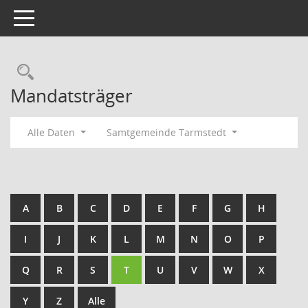
Toggle navigation
Rechercheauswahl
Mandatsträger
Alle Daten
Samtgemeinde Tarmstedt
A
B
C
D
E
F
G
H
I
J
K
L
M
N
O
P
Q
R
S
T
U
V
W
X
Y
Z
Alle