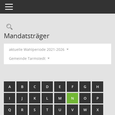
Toggle navigation
Rechercheauswahl
Mandatsträger
aktuelle Wahlperiode 2021-2026
Gemeinde Tarmstedt
A
B
C
D
E
F
G
H
I
J
K
L
M
N
O
P
Q
R
S
T
U
V
W
X