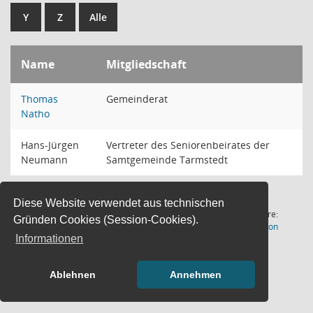
Y
Z
Alle
Name
Mitgliedschaft
Thomas
Gemeinderat
Natho
Hans-Jürgen
Vertreter des Seniorenbeirates der
Neumann
Samtgemeinde Tarmstedt
Diese Website verwendet aus technischen
2 Sätze
Software:
Gründen Cookies (Session-Cookies).
(Wird in
Letzte Änderung: 07.08.2026
Sitzungsdienst
Session
Informationen
18:00:54
Ablehnen
Annehmen