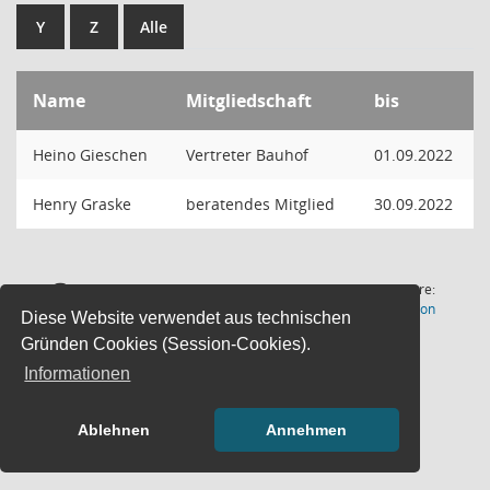
Y
Z
Alle
Name
Mitgliedschaft
bis
Heino Gieschen
Vertreter Bauhof
01.09.2022
Henry Graske
beratendes Mitglied
30.09.2022
2 Sätze
Software:
(Wird in
Letzte Änderung: 06.08.2026
Sitzungsdienst
Session
Diese Website verwendet aus technischen
18:00:55
Gründen Cookies (Session-Cookies).
Informationen
Ablehnen
Annehmen