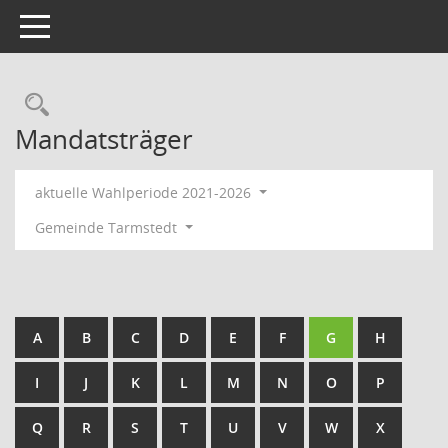
Toggle navigation
Rechercheauswahl
Mandatsträger
aktuelle Wahlperiode 2021-2026
Gemeinde Tarmstedt
A
B
C
D
E
F
G
H
I
J
K
L
M
N
O
P
Q
R
S
T
U
V
W
X