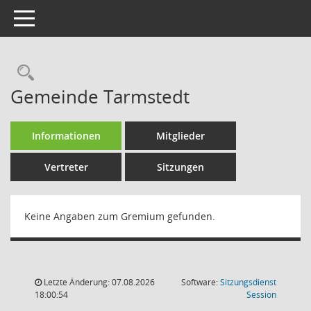
Toggle navigation
Rechercheauswahl
Gemeinde Tarmstedt
Informationen
Mitglieder
Vertreter
Sitzungen
Keine Angaben zum Gremium gefunden.
Letzte Änderung: 07.08.2026
Software:
Sitzungsdienst
(Wird in
18:00:54
Session