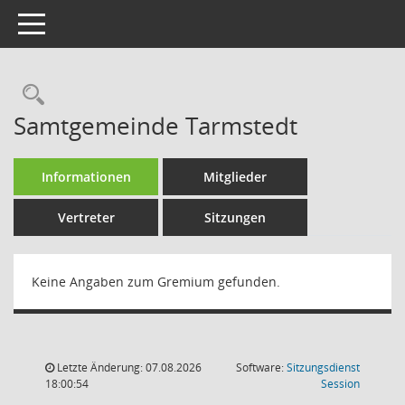
Toggle navigation
Rechercheauswahl
Samtgemeinde Tarmstedt
Informationen
Mitglieder
Vertreter
Sitzungen
Keine Angaben zum Gremium gefunden.
Letzte Änderung: 07.08.2026
Software:
Sitzungsdienst
(Wird in
18:00:54
Session